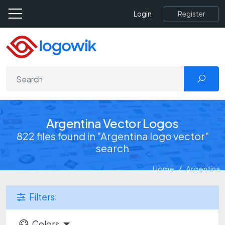
Register
Login
Argentina Vector Logos
822 files found in "Argentina logo vector"
search
Home
Argentina
Filters:
Colors