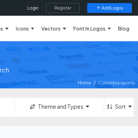
Register
Add Logos
Login
es
Icons
Vectors
Font In Logos
Blog
arch
Home
Colombia sports
Theme and Types
Sort