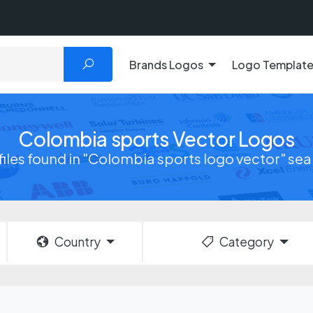
Brands Logos
Logo Templat
Colombia sports Vector Logos
files found in "Colombia sports logo vector" se
Country
Category