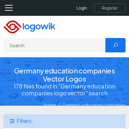
Register
Login
Germany education companies
Vector Logos
178 files found in "Germany education
companies logo vector" search
Home
Germany education companies
Filters: