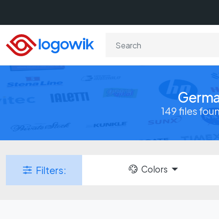
German
149 files fo
Colors
Filters: