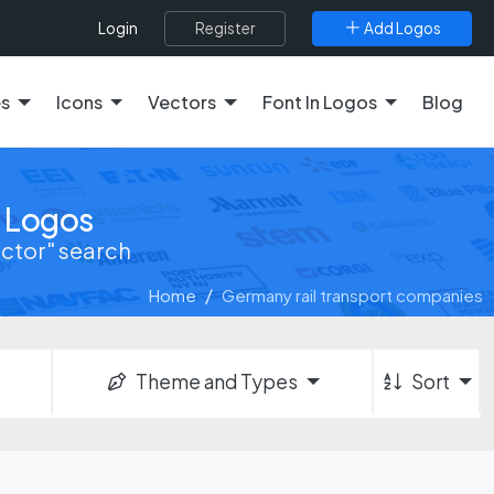
Register
Add Logos
Login
es
Icons
Vectors
Font In Logos
Blog
r Logos
ector" search
Home
Germany rail transport companies
Theme and Types
Sort