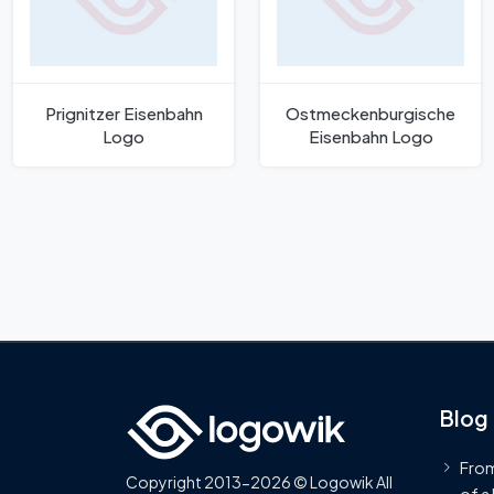
Prignitzer Eisenbahn
Ostmeckenburgische
Logo
Eisenbahn Logo
Blog
From
Copyright 2013-2026 © Logowik All
of a