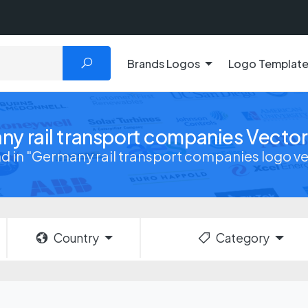
Brands Logos
Logo Templat
y rail transport companies Vecto
und in "Germany rail transport companies logo v
Country
Category