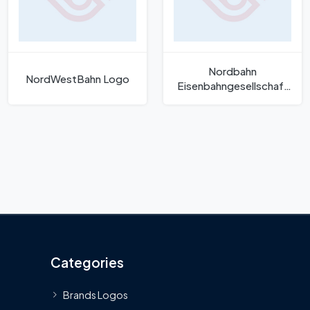
Nordbahn
NordWestBahn Logo
Eisenbahngesellschaft
Logo
Categories
Brands Logos