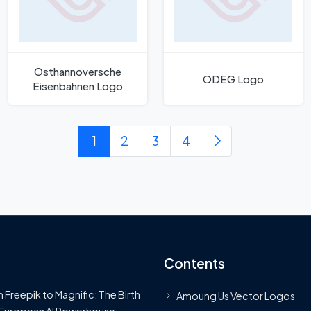
Osthannoversche
ODEG Logo
Eisenbahnen Logo
1
2
3
4
Contents
 Freepik to Magnific: The Birth
Amoung Us Vector Logos
 European AI Powerhouse