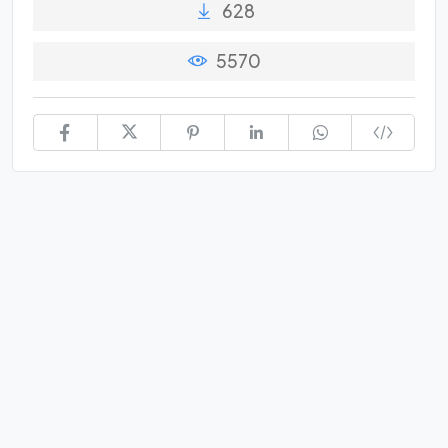
628
5570