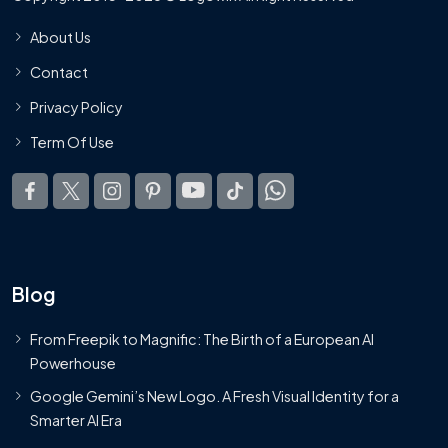
About Us
Contact
Privacy Policy
Term Of Use
Blog
From Freepik to Magnific: The Birth of a European AI
Powerhouse
Google Gemini’s New Logo. A Fresh Visual Identity for a
Smarter AI Era