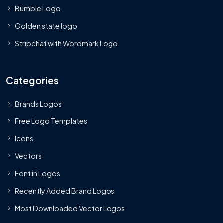
Bumble Logo
Golden state logo
Stripchat with Wordmark Logo
Categories
Brands Logos
Free Logo Templates
Icons
Vectors
Font in Logos
Recently Added Brand Logos
Most Downloaded Vector Logos