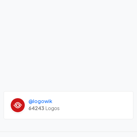
@logowik
64243
Logos