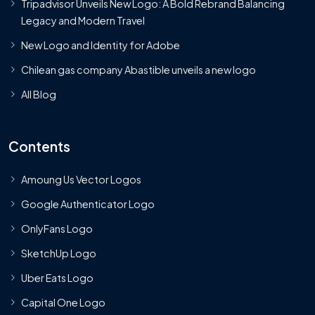
Tripadvisor Unveils New Logo: A Bold Rebrand Balancing
Legacy and Modern Travel
New Logo and Identity for Adobe
Chilean gas company Abastible unveils a new logo
All Blog
Contents
Amoung Us Vector Logos
Google Authenticator Logo
OnlyFans Logo
SketchUp Logo
Uber Eats Logo
Capital One Logo